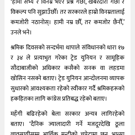
‘हामी सभ्य र विनम्र भएर प्रश्न गर्छौँ, खबरदारी गर्छौँ र
विकल्प पनि सुझाउँछौँ। तर सरकारले हाम्रो विनम्रतालाई
कमजोरी नठानोस्। हामी नम्र छौँ, तर कमजोर छैनौँ,’
उनले भने।
श्रमिक दिवसको सन्दर्भमा थापाले संविधानको धारा १७
र ३४ ले प्रत्याभुत गरेका ट्रेड युनियन र सामूहिक
सौदाबाजीको अधिकार कसैको सनक वा लहडमा
खोसिन नसक्ने बताए। ट्रेड युनियन आन्दोलनमा व्यापक
सुधारको आवश्यकता रहेको स्वीकार गर्दै श्रमिकहरूको
हकहितका लागि कांग्रेस प्रतिबद्ध रहेको बताए।
महँगी बढिरहेको बेला सरकार अन्यत्र लागिरहेको
बताए। ‘दैनिक ज्यालादारी गर्ने मजदूरदेखि ठूला
व्यवसायीसम्म आर्थिक मन्दीको चपेटामा छन्, भान्सा