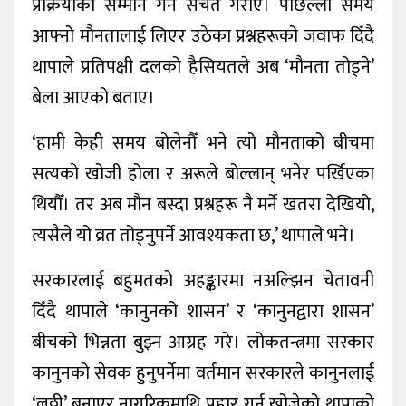
प्रक्रियाको सम्मान गर्न सचेत गराए। पछिल्लो समय
आफ्नो मौनतालाई लिएर उठेका प्रश्नहरूको जवाफ दिँदै
थापाले प्रतिपक्षी दलको हैसियतले अब ‘मौनता तोड्ने’
बेला आएको बताए।
‘हामी केही समय बोलेनौँ भने त्यो मौनताको बीचमा
सत्यको खोजी होला र अरूले बोल्लान् भनेर पर्खिएका
थियौँ। तर अब मौन बस्दा प्रश्नहरू नै मर्ने खतरा देखियो,
त्यसैले यो व्रत तोड्नुपर्ने आवश्यकता छ,’ थापाले भने।
सरकारलाई बहुमतको अहङ्कारमा नअल्झिन चेतावनी
दिँदै थापाले ‘कानुनको शासन’ र ‘कानुनद्वारा शासन’
बीचको भिन्नता बुझ्न आग्रह गरे। लोकतन्त्रमा सरकार
कानुनको सेवक हुनुपर्नेमा वर्तमान सरकारले कानुनलाई
‘लठ्ठी’ बनाएर नागरिकमाथि प्रहार गर्न खोजेको थापाको