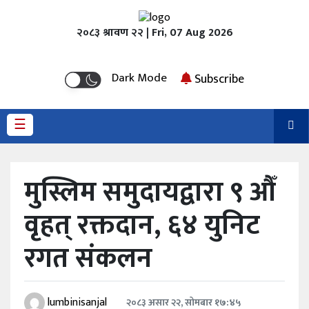
२०८३ श्रावण २२ | Fri, 07 Aug 2026
होमपेज
Dark Mode
Subscribe
समाचार
☰
राजनीति
समसामयिक
मुस्लिम समुदायद्वारा ९ औँ
शिक्षा
वृहत् रक्तदान, ६४ युनिट
कृषि
रगत संकलन
स्वास्थ्य
अर्थ
lumbinisanjal
२०८३ असार २२, सोमबार १७:४५